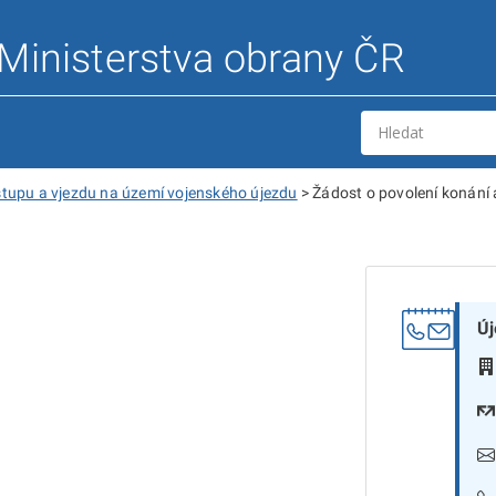
 Ministerstva obrany ČR
vstupu a vjezdu na území vojenského újezdu
>
Žádost o povolení konání
Új