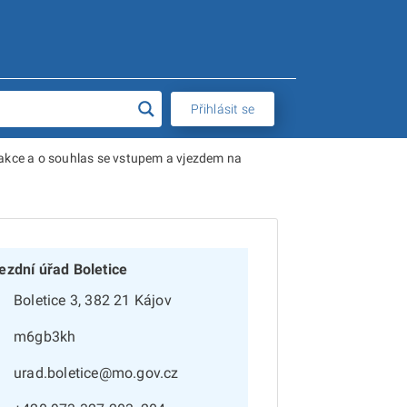
Přihlásit se
 akce a o souhlas se vstupem a vjezdem na
ezdní úřad Boletice
Boletice 3, 382 21 Kájov
m6gb3kh
urad.boletice@mo.gov.cz