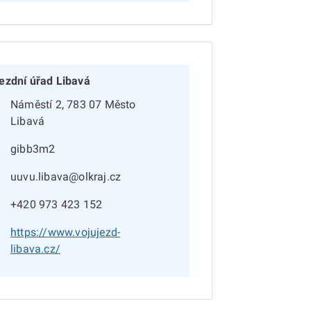
ezdní úřad Libavá
Náměstí 2, 783 07 Město
Libavá
gibb3m2
uuvu.libava@olkraj.cz
+420 973 423 152
https://www.vojujezd-
libava.cz/