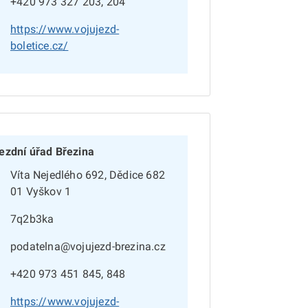
+420 973 327 203, 204
https://www.vojujezd-
boletice.cz/
ezdní úřad Březina
Víta Nejedlého 692, Dědice 682
01 Vyškov 1
7q2b3ka
podatelna@vojujezd-brezina.cz
+420 973 451 845, 848
https://www.vojujezd-