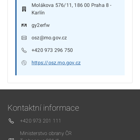
Molákova 576/11, 186 00 Praha 8 -
Karlín
gy2erfw
osz@mo.gov.cz
+420 973 296 750
https://osz.mo.gov.cz
Kontaktní informace
+420 973 201 111
Ministerstvo obrany ČR