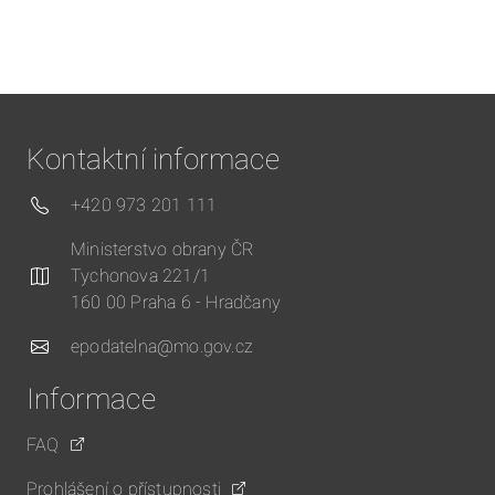
Kontaktní informace
+420 973 201 111
Ministerstvo obrany ČR
Tychonova 221/1
160 00 Praha 6 - Hradčany
epodatelna@mo.gov.cz
Informace
FAQ
Prohlášení o přístupnosti