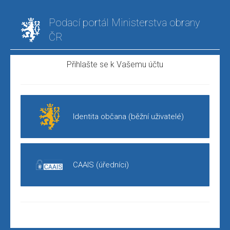
Podací portál Ministerstva obrany
ČR
Přihlašte se k Vašemu účtu
Identita občana (běžní uživatelé)
CAAIS (úředníci)